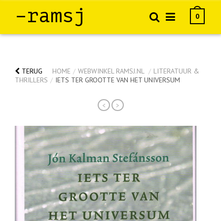
–ramsj
0
TERUG
HOME
/
WEBWINKEL RAMSJ.NL
/
LITERATUUR &
THRILLERS
/
IETS TER GROOTTE VAN HET UNIVERSUM
<
>