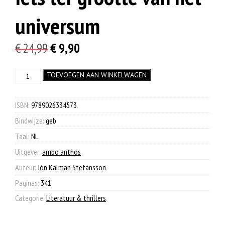
universum
Oorspronkelijke
Huidige
€
24,99
€
9,90
prijs
prijs
Iets
TOEVOEGEN AAN WINKELWAGEN
was:
is:
ter
€ 24,99.
€ 9,90.
grootte
van
ISBN:
9789026334573
.
het
Bindwijze:
geb
universum
aantal
Taal:
NL
Uitgever:
ambo anthos
Auteur:
Jón Kalman Stefánsson
Paginas:
341
Categorie:
Literatuur & thrillers
.