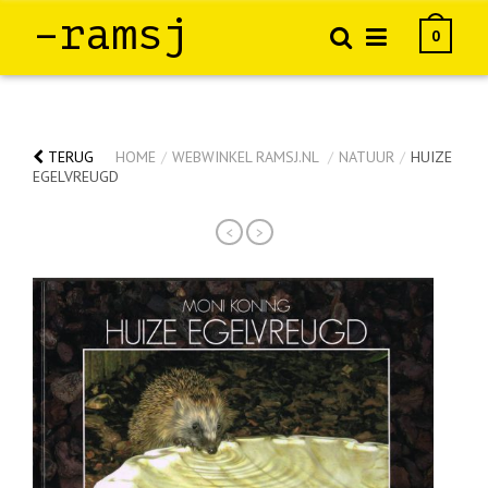
–ramsj
0
TERUG
HOME
/
WEBWINKEL RAMSJ.NL
/
NATUUR
/
HUIZE
EGELVREUGD
<
>