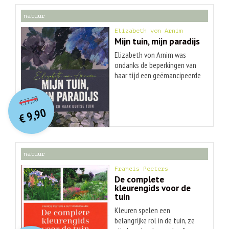
natuur
Elizabeth von Arnim
Mijn tuin, mijn paradijs
Elizabeth von Arnim was
ondanks de beperkingen van
haar tijd een geëmancipeerde
vrouw die uitgesproken ideeën
O
orspr
onkelijke
Huidige
had over het leven en de
22,50
€
prijs
prijs
maatschappij. In 1898
9,90
was:
€
publiceerde zij dit boek over
is:
€ 22,50.
€ 9,90.
haar tuin in Duitsland waar ze
naartoe was verhuisd met
haar nogal overheersende
natuur
echtgenoot. Het was direct
een groot succes en werd
Francis Peeters
door de jaren heen steeds
De complete
kleurengids voor de
weer herdrukt. Dat is niet voor
tuin
niets, want het is een
aanstekelijk geschreven
Kleuren spelen een
dagboek waarin ze met passie
belangrijke rol in de tuin, ze
vertelt over de mislukkingen