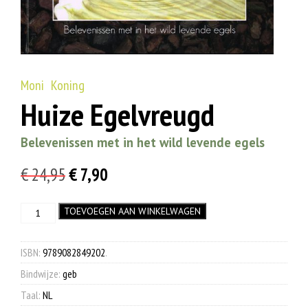
Moni Koning
Huize Egelvreugd
Belevenissen met in het wild levende egels
Oorspronkelijke
Huidige
€
24,95
€
7,90
prijs
prijs
Huize
TOEVOEGEN AAN WINKELWAGEN
was:
is:
Egelvreugd
€ 24,95.
€ 7,90.
aantal
ISBN:
9789082849202
.
Bindwijze:
geb
Taal:
NL