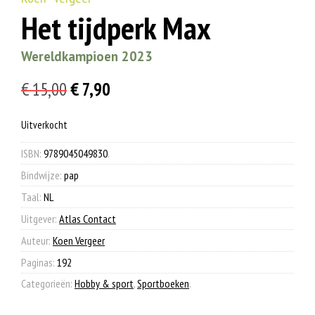
Het tijdperk Max
Wereldkampioen 2023
Oorspronkelijke
Huidige
€
15,00
€
7,90
prijs
prijs
Uitverkocht
was:
is:
€ 15,00.
€ 7,90.
ISBN:
9789045049830
.
Bindwijze:
pap
Taal:
NL
Uitgever:
Atlas Contact
Auteur:
Koen Vergeer
Paginas:
192
Categorieën:
Hobby & sport
,
Sportboeken
.