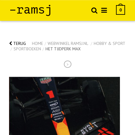
–ramsj
0
TERUG
HOME
/
WEBWINKEL RAMSJ.NL
/
HOBBY & SPORT
/
SPORTBOEKEN
/
HET TIJDPERK MAX
>