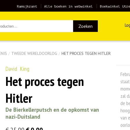
Ramsjkrant
Alle boeken in webwinkel
Boekwinkel Utr
Log
Zoeken
ENIS
/
TWEEDE WERELDOORLOG
/
HET PROCES TEGEN HITLER
David King
Febru
Het proces tegen
staat
mome
Hitler
zal d
de be
De Bierkellerputsch en de opkomst van
hoogt
nazi-Duitsland
van 
oorlo
Oorspronkelijke
Huidige