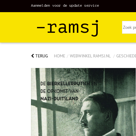
Aanmelden voor de update service
–ramsj
TERUG
HOME
/
WEBWINKEL RAMSJ.NL
/
GESCHIED