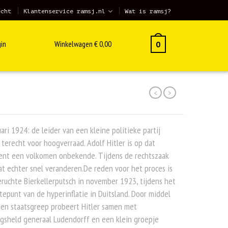
echt
Klantenservice ramsj.nl
Wat is ramsj?
in
Winkelwagen
€
0,00
0
<
>
ari 1924: de leider van een kleine politieke partij
 terecht voor hoogverraad. Adolf Hitler is op dat
nt een volkomen onbekende. Tijdens de rechtszaak
at echter snel veranderen.De reden voor het proces is
ruchte Bierkellerputsch in november 1923, tijdens het
epunt van de hyperinflatie in Duitsland. Door middel
een staatsgreep probeert Hitler samen met
gsheld generaal Ludendorff en een klein groepje