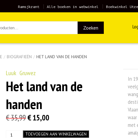
Ramsjkrant
Alle boeken in webwinkel
Boekwinkel Utr
Log
Zoeken
E
/
BIOGRAFIEËN
/
HET LAND VAN DE HANDEN
Luuk Gruwez
In 19
Het land van de
veelg
wange
handen
desti
Vlaan
Oorspronkelijke
Huidige
€
35,99
€
15,00
waar 
met 
prijs
prijs
amal
Het
TOEVOEGEN AAN WINKELWAGEN
was:
is: