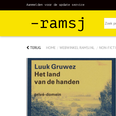
Aanmelden voor de update service
–ramsj
TERUG
HOME
/
WEBWINKEL RAMSJ.NL
/
NON-FICTI