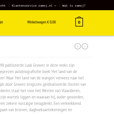
echt
Klantenservice ramsj.nl
Wat is ramsj?
in
Winkelwagen
€
0,00
0
<
>
98 publiceerde Luuk Gruwez in deze reeks zijn
eprezen autobiografische boek ‘Het land van de
n’. Waar ‘Het land van de wangen’ verwees naar het
jds door Gruwez enigszins geïdealiseerde Oosten van
deren, staat het voor het Westen van Vlaanderen,
zijn wortels liggen en waaraan hij, ouder geworden,
een zekere nostalgie terugdenkt. Een verkwikkend
gaam van brieven, dagboekaantekeningen en