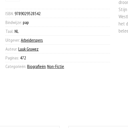
land
droom
€ 35,99.
€ 15,00.
van
Stijn
de
ISBN:
9789029528542
.
Westh
handen
Bindwijze:
pap
het 
aantal
belee
Taal:
NL
Uitgever:
Arbeiderspers
Auteur:
Luuk Gruwez
Paginas:
472
Categorieën:
Biografieën
,
Non-Fictie
.