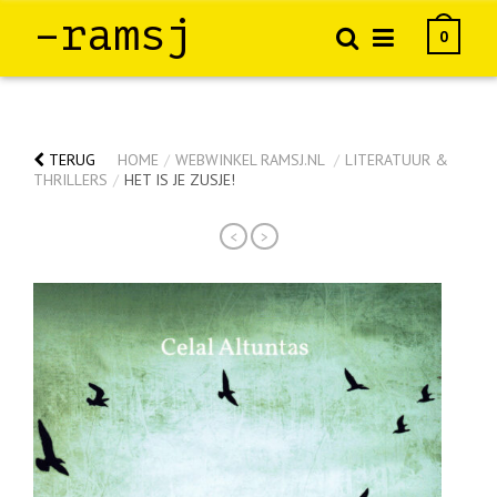
–ramsj
0
TERUG
HOME
/
WEBWINKEL RAMSJ.NL
/
LITERATUUR &
THRILLERS
/
HET IS JE ZUSJE!
<
>