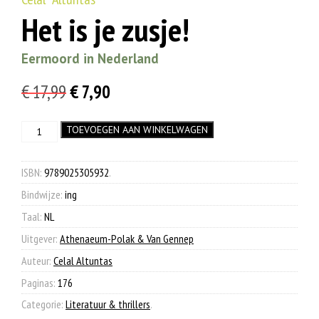
Het is je zusje!
Eermoord in Nederland
Oorspronkelijke
Huidige
€
17,99
€
7,90
prijs
prijs
Het
TOEVOEGEN AAN WINKELWAGEN
was:
is:
is
€ 17,99.
€ 7,90.
je
zusje!
ISBN:
9789025305932
.
aantal
Bindwijze:
ing
Taal:
NL
Uitgever:
Athenaeum-Polak & Van Gennep
Auteur:
Celal Altuntas
Paginas:
176
Categorie:
Literatuur & thrillers
.