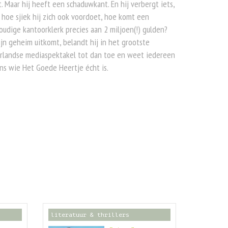
. Maar hij heeft een schaduwkant. En hij verbergt iets,
hoe sjiek hij zich ook voordoet, hoe komt een
udige kantoorklerk precies aan 2 miljoen(!) gulden?
ijn geheim uitkomt, belandt hij in het grootste
rlandse mediaspektakel tot dan toe en weet iedereen
s wie Het Goede Heertje écht is.
literatuur & thrillers