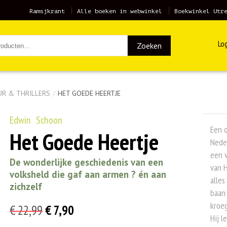
Ramsjkrant
Alle boeken in webwinkel
Boekwinkel Utr
Log
Zoeken
UR & THRILLERS
/
HET GOEDE HEERTJE
Edwin Schoon
Een o
Het Goede Heertje
Nede
een v
De wonderlijke geschiedenis van een
van H
volksheld die gaf aan armen ? én aan
alles
zichzelf
baan 
kroeg
Oorspronkelijke
Huidige
€
22,99
€
7,90
Hij l
prijs
prijs