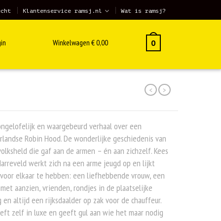
echt
Klantenservice ramsj.nl
Wat is ramsj?
in
Winkelwagen
€
0,00
0
<
>
ngelofelijk en waargebeurd verhaal over een
rlandse Robin Hood. De wonderlijke geschiedenis van
olksheld die gaf aan de armen – én aan zichzelf. Kees
arreveld werkt zich na een arme jeugd op en lijkt
 voor elkaar te hebben: een liefhebbende vrouw, een
met aanzien, vrienden, rondjes in de plaatselijke
 en altijd een rijksdaalder op zak voor de chauffeur.
eeft zelf in luxe en geeft gul aan wie het maar nodig