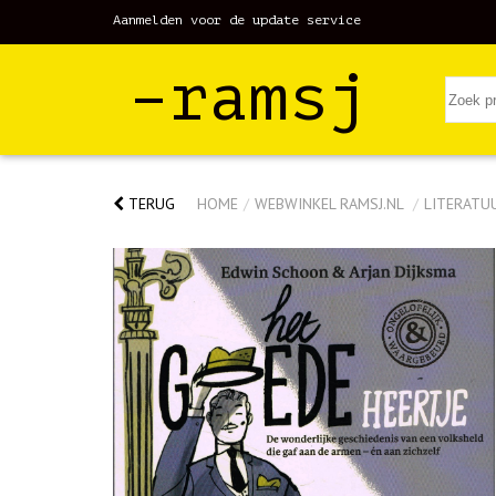
Aanmelden voor de update service
–ramsj
TERUG
HOME
/
WEBWINKEL RAMSJ.NL
/
LITERATU