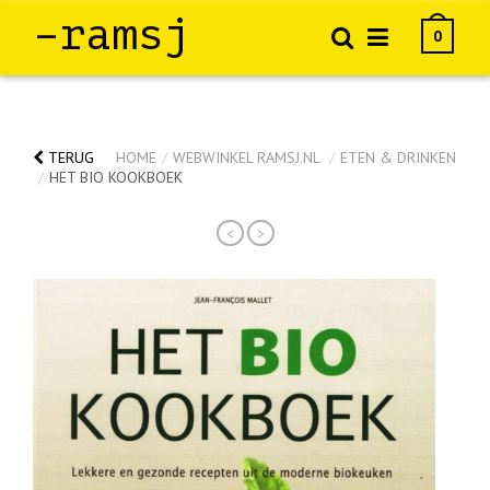
–ramsj
0
TERUG
HOME
/
WEBWINKEL RAMSJ.NL
/
ETEN & DRINKEN
/
HET BIO KOOKBOEK
<
>