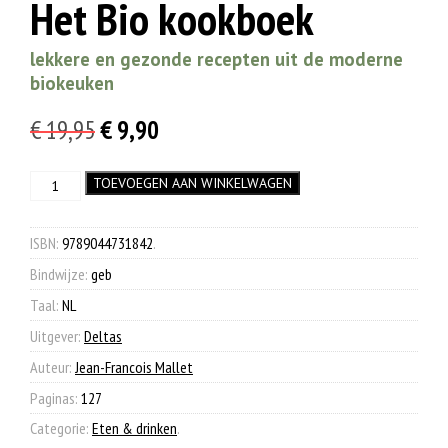
Het Bio kookboek
lekkere en gezonde recepten uit de moderne
biokeuken
Oorspronkelijke
Huidige
€
19,95
€
9,90
prijs
prijs
Het
TOEVOEGEN AAN WINKELWAGEN
was:
is:
Bio
€ 19,95.
€ 9,90.
kookboek
aantal
ISBN:
9789044731842
.
Bindwijze:
geb
Taal:
NL
Uitgever:
Deltas
Auteur:
Jean-Francois Mallet
Paginas:
127
Categorie:
Eten & drinken
.