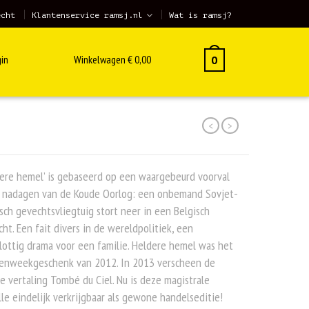
echt
Klantenservice ramsj.nl
Wat is ramsj?
in
Winkelwagen
€
0,00
0
<
>
ere hemel’ is gebaseerd op een waargebeurd voorval
e nadagen van de Koude Oorlog: een onbemand Sovjet-
sch gevechtsvliegtuig stort neer in een Belgisch
ht. Een fait divers in de wereldpolitiek, een
ottig drama voor een familie. Heldere hemel was het
enweekgeschenk van 2012. In 2013 verscheen de
e vertaling Tombé du Ciel. Nu is deze magistrale
le eindelijk verkrijgbaar als gewone handelseditie!