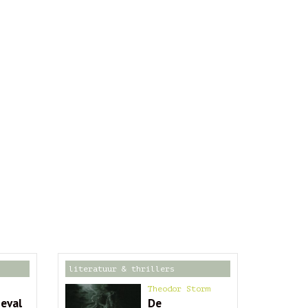
literatuur & thrillers
Theodor Storm
geval
De