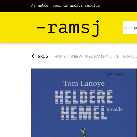
Aanmelden voor de update service
–ramsj
TERUG
HOME
/
WEBWINKEL RAMSJ.NL
/
LITERATU