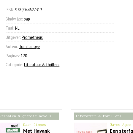
€ 15,00.
€ 7,90.
aantal
ISBN:
9789044627312
.
Bindwijze:
pap
Taal:
NL
Uitgever:
Prometheus
Auteur:
Tom Lanoye
Paginas:
120
Categorie:
Literatuur & thrillers
.
verhalen & graphic novels
literatuur & thrillers
Daan Jippes
James Agee
Met Havank
Een sterf