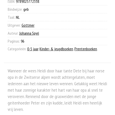
ISBN:
9789025772338
.
Bindwijze:
geb
Taal:
NL
Uitgever:
Gottmer
Auteur:
Johanna Spyri
Paginas:
96
Categorieën:
0-5 jaar
,
Kinder- & jeugdboeken
,
Prentenboeken
.
Wanneer de wees Heidi door haar tante Dete bij haar norse
opa in de Zwitserse alpen wordt achtergelaten, moet
iedereen aan het nieuwe leven wennen. Gelukkig weet Heidi
met haar zonnige karakter het hart van haar opa al snel te
veroveren. Rennend door de grasweiden met de jonge
geitenhoeder Peter en zijn kudde, leidt Heidi een heerlijk
vrij leven.