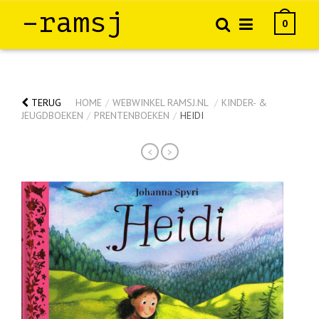
–ramsj
0
TERUG
HOME
/
WEBWINKEL RAMSJ.NL
/
KINDER- &
JEUGDBOEKEN
/
PRENTENBOEKEN
/
HEIDI
<
>