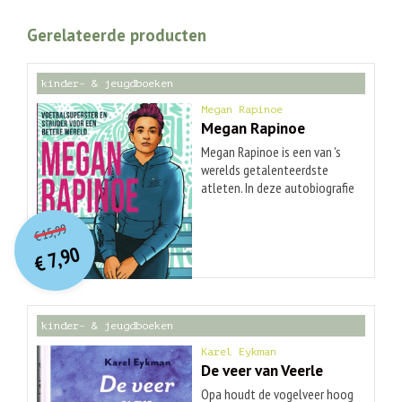
Gerelateerde producten
kinder- & jeugdboeken
Megan Rapinoe
Megan Rapinoe
Megan Rapinoe is een van 's
werelds getalenteerdste
atleten. In deze autobiografie
leren we haar door en door
O
orspr
onkelijke
Huidige
kennen: via haar jeugd in een
15,99
€
prijs
prijs
klein conservatief stadje in
7,90
was:
€
het noorden van Californië
is:
€ 15,99.
€ 7,90.
waar ze leerde voetballen,
tot haar leven als volwassen,
lesbische vrouw. Van
kinder- & jeugdboeken
neerknielen op het
voetbalveld tijdens het
Karel Eykman
volkslied om te protesteren
De veer van Veerle
tegen rassendiscriminatie, tot
Opa houdt de vogelveer hoog