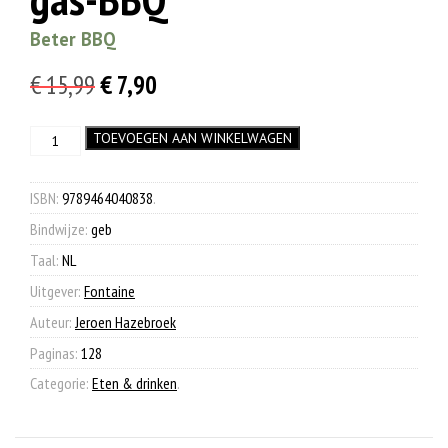
Beter BBQ
Oorspronkelijke
Huidige
€
15,99
€
7,90
prijs
prijs
Groots
TOEVOEGEN AAN WINKELWAGEN
was:
is:
grillen
€ 15,99.
€ 7,90.
op
de
ISBN:
9789464040838
.
gas-
Bindwijze:
geb
BBQ
aantal
Taal:
NL
Uitgever:
Fontaine
Auteur:
Jeroen Hazebroek
Paginas:
128
Categorie:
Eten & drinken
.