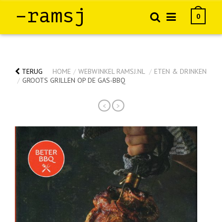
–ramsj
0
TERUG
HOME
/
WEBWINKEL RAMSJ.NL
/
ETEN & DRINKEN
/
GROOTS GRILLEN OP DE GAS-BBQ
<
>