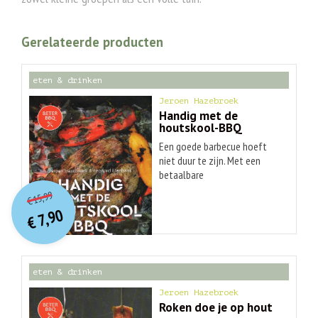
Gerelateerde producten
eten & drinken
Jeroen Hazebroek
Handig met de
houtskool-BBQ
Een goede barbecue hoeft
niet duur te zijn. Met een
betaalbare
O
orspr
onkelijke
Huidige
houtskoolbarbecue kan je de
15,99
€
mooiste gerechten op tafel
prijs
prijs
7,90
toveren. Het enige wat je
was:
€
is:
€ 15,99.
€ 7,90.
nodig hebt zijn de juiste
ingrediënten en... dit boek!
Met praktische tips en
eten & drinken
recepten, voor de
professional én de beginner.
Jeroen Hazebroek
Doorgewinterde barbecue-
Roken doe je op hout
auteurs Jeroen Hazebroek en