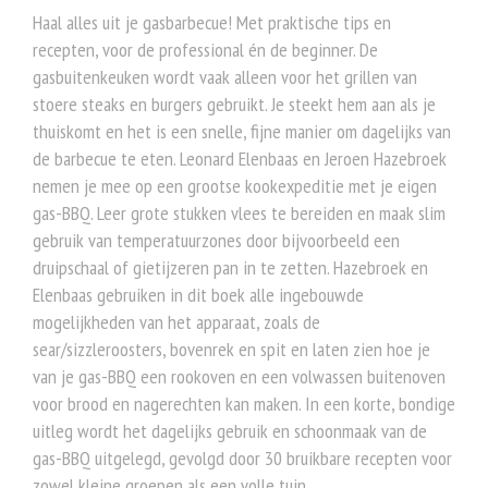
Haal alles uit je gasbarbecue! Met praktische tips en
recepten, voor de professional én de beginner. De
gasbuitenkeuken wordt vaak alleen voor het grillen van
stoere steaks en burgers gebruikt. Je steekt hem aan als je
thuiskomt en het is een snelle, fijne manier om dagelijks van
de barbecue te eten. Leonard Elenbaas en Jeroen Hazebroek
nemen je mee op een grootse kookexpeditie met je eigen
gas-BBQ. Leer grote stukken vlees te bereiden en maak slim
gebruik van temperatuurzones door bijvoorbeeld een
druipschaal of gietijzeren pan in te zetten. Hazebroek en
Elenbaas gebruiken in dit boek alle ingebouwde
mogelijkheden van het apparaat, zoals de
sear/sizzleroosters, bovenrek en spit en laten zien hoe je
van je gas-BBQ een rookoven en een volwassen buitenoven
voor brood en nagerechten kan maken. In een korte, bondige
uitleg wordt het dagelijks gebruik en schoonmaak van de
gas-BBQ uitgelegd, gevolgd door 30 bruikbare recepten voor
zowel kleine groepen als een volle tuin.