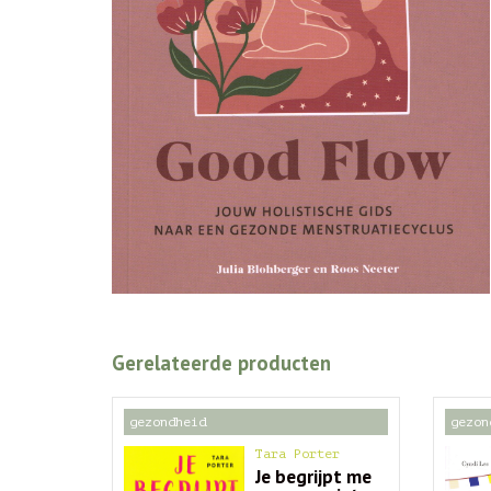
Gerelateerde producten
gezondheid
gezon
Tara Porter
Je begrijpt me