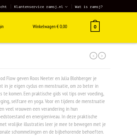
echt
Klantenservice ramsj.nl
Wat is ramsj?
in
Winkelwagen
€
0,00
0
<
>
od Flow geven Roos Neeter en Julia Blohberger je
ht in je eigen cyclus en menstruatie, om zo beter in
s te komen. Een praktische gids vol tips over voeding,
ing, selfcare en yoga. Voor en tijdens de menstruatie
en veel vrouwen een verandering in hun
edstoestand en energieniveau. In deze praktische
met vrolijke illustraties leer je mee te bewegen met je
onale schommelingen en de bijbehorende behoeften.