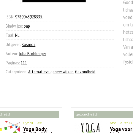
was:
is:
Good 
Flow
licha
€ 18,99.
€ 7,90.
aantal
ISBN:
9789043928335
.
voedi
om te
Bindwijze:
pap
hetze
Taal:
NL
licha
Uitgever:
Kosmos
Van a
Auteur:
Julia Blohberger
volle
fysie
Paginas:
111
Categorieën:
Alternatieve geneeswijzen
,
Gezondheid
.
dheid
gezondheid
Cyndi Lee
Stella Well
Yoga Body,
Yoga voor