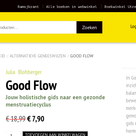
Ramsjkrant
Alle boeken in webwinkel
Boekwinkel Utr
Log
Zoeken
EID
/
ALTERNATIEVE GENEESWIJZEN
/
GOOD FLOW
Julia Blohberger
In Go
Good Flow
inzic
balan
Jouw holistische gids naar een gezonde
beweg
menstruatiecyclus
merk
gemo
Oorspronkelijke
Huidige
€
18,99
€
7,90
gids 
prijs
prijs
horm
Good
TOEVOEGEN AAN WINKELWAGEN