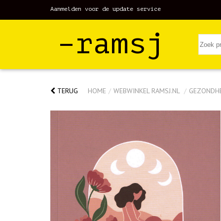
Aanmelden voor de update service
–ramsj
TERUG
HOME
/
WEBWINKEL RAMSJ.NL
/
GEZONDH