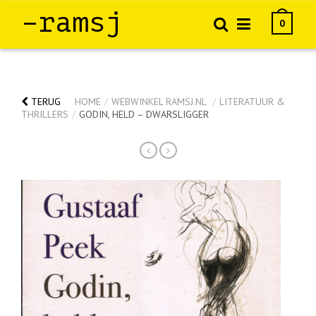
–ramsj
0
TERUG
HOME
/
WEBWINKEL RAMSJ.NL
/
LITERATUUR &
THRILLERS
/
GODIN, HELD – DWARSLIGGER
<
>