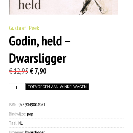
Gustaaf Peek
Godin, held –
Dwarsligger
Oorspronkelijke
Huidige
€
12,95
€
7,90
prijs
prijs
Godin,
TOEVOEGEN AAN WINKELWAGEN
was:
is:
held
€ 12,95.
€ 7,90.
-
Dwarsligger
ISBN:
9789049804961
.
aantal
Bindwijze:
pap
Taal:
NL
Uitgever:
Dwarsligger