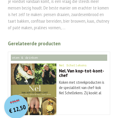
je voedsel vandaan komt, is een vraag die steeds meer
mensen bezig houdt. De beste manier om erachter te komen
is het zelf te maken: pensen draaien, zuurdesembrood en
taart bakken, confituur bereiden, bier brouwen, kaas, chutney
of paté maken, pralines vormen, …
Gerelateerde producten
eten & drinken
Nel Schellekens
Nel. Van kop-tot-kont-
chef
Koken met streekproducten is
de specialiteit van chef-kok
Nel Schellekens. Zij kookt al
O
orspr
onkelijke
Huidige
25 jaar vol passie vanuit het
35,99
€
principe dat je eet wat er van
prijs
prijs
12,50
het land komt. Van kop tot
was:
€
is:
€ 35,99.
€ 12,50.
kont. 0% waste, 100% taste.