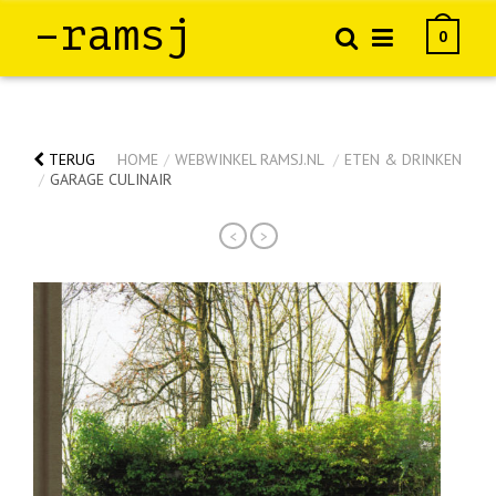
–ramsj
0
TERUG
HOME
/
WEBWINKEL RAMSJ.NL
/
ETEN & DRINKEN
/
GARAGE CULINAIR
<
>