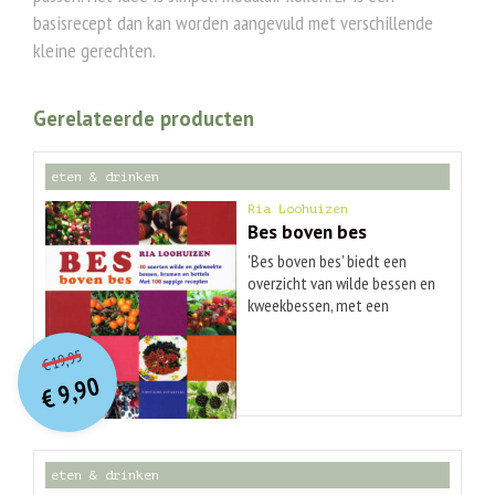
basisrecept dan kan worden aangevuld met verschillende
kleine gerechten.
Gerelateerde producten
eten & drinken
Ria Loohuizen
Bes boven bes
'Bes boven bes' biedt een
overzicht van wilde bessen en
kweekbessen, met een
beschrijving van vindplaatsen,
O
orspr
onkelijke
Huidige
de cultuurgeschiedenis, een
19,95
€
prijs
prijs
botanisch profiel en
9,90
was:
€
aanwijzingen voor het zelf
is:
€ 19,95.
€ 9,90.
telen in de tuin. - Uniek boek
met een overzicht van wilde
en kweekbessen, van aalbes
eten & drinken
tot zuurbes met