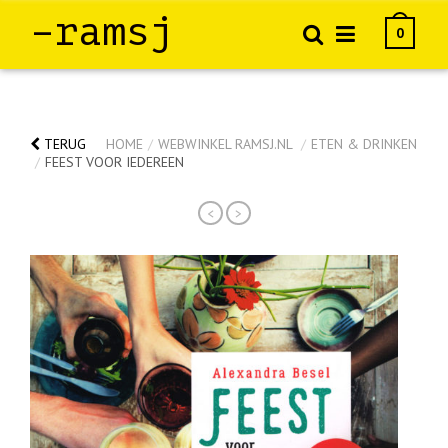
–ramsj
0
TERUG
HOME
/
WEBWINKEL RAMSJ.NL
/
ETEN & DRINKEN
/
FEEST VOOR IEDEREEN
<
>