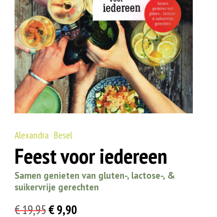
Alexandra Besel
Feest voor iedereen
Samen genieten van gluten-, lactose-, &
suikervrije gerechten
Oorspronkelijke
Huidige
€
19,95
€
9,90