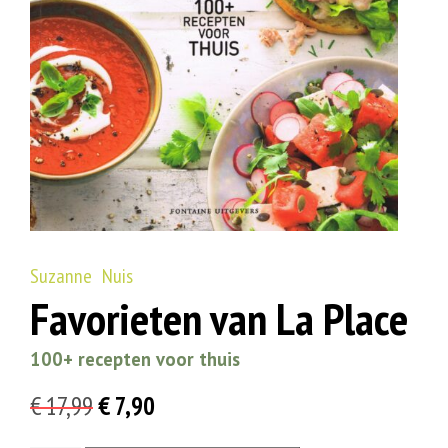
Suzanne Nuis
Favorieten van La Place
100+ recepten voor thuis
Oorspronkelijke
Huidige
€
17,99
€
7,90
prijs
prijs