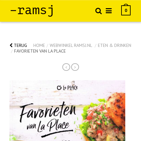
–ramsj
0
TERUG
HOME
/
WEBWINKEL RAMSJ.NL
/
ETEN & DRINKEN
/
FAVORIETEN VAN LA PLACE
<
>