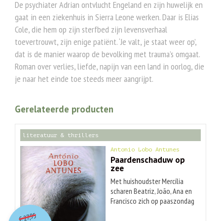
De psychiater Adrian ontvlucht Engeland en zijn huwelijk en
gaat in een ziekenhuis in Sierra Leone werken. Daar is Elias
Cole, die hem op zijn sterfbed zijn levensverhaal
toevertrouwt, zijn enige patiënt. ‘Je valt, je staat weer op’,
dat is de manier waarop de bevolking met trauma’s omgaat.
Roman over verlies, liefde, napijn van een land in oorlog, die
je naar het einde toe steeds meer aangrijpt.
Gerelateerde producten
literatuur & thrillers
Antonio Lobo Antunes
Paardenschaduw op
zee
Met huishoudster Mercília
scharen Beatriz, João, Ana en
Francisco zich op paaszondag
O
orspr
onkelijke
Huidige
rond het sterfbed van hun
27,95
€
moeder. Afwisselend vertellen