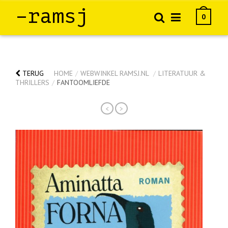
–ramsj
0
TERUG
HOME
/
WEBWINKEL RAMSJ.NL
/
LITERATUUR &
THRILLERS
/
FANTOOMLIEFDE
<
>