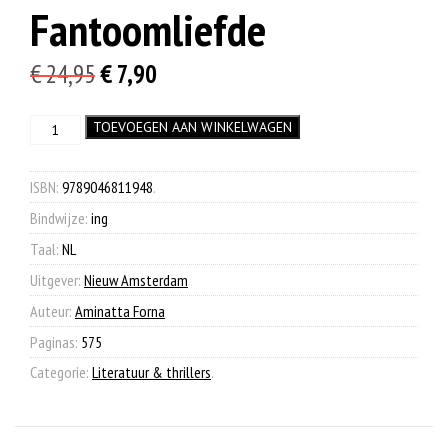
Fantoomliefde
Oorspronkelijke
Huidige
€
24,95
€
7,90
prijs
prijs
Fantoomliefde
TOEVOEGEN AAN WINKELWAGEN
was:
is:
aantal
€ 24,95.
€ 7,90.
ISBN:
9789046811948
.
Bindwijze:
ing
Taal:
NL
Uitgever:
Nieuw Amsterdam
Auteur:
Aminatta Forna
Paginas:
575
Categorie:
Literatuur & thrillers
.