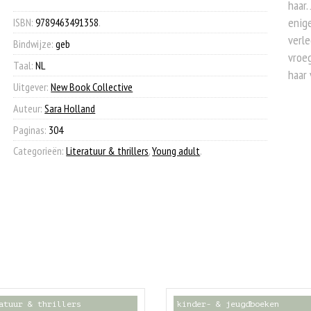
haar.
€ 19,99.
€ 7,90.
enige
ISBN:
9789463491358
.
verle
Bindwijze:
geb
vroeg
Taal:
NL
haar
Uitgever:
New Book Collective
Auteur:
Sara Holland
Paginas:
304
Categorieën:
Literatuur & thrillers
,
Young adult
.
atuur & thrillers
kinder- & jeugdboeken