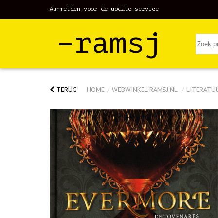
Aanmelden voor de update service
–ramsj
TERUG
HOME
/
WEBWINKEL RAMSJ.NL
/
LITERATU