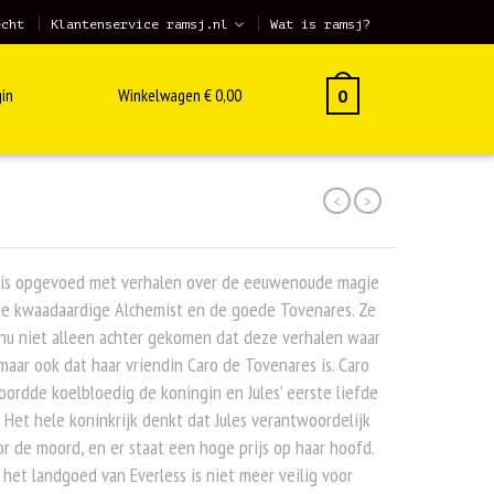
echt
Klantenservice ramsj.nl
Wat is ramsj?
in
Winkelwagen
€
0,00
0
<
>
s is opgevoed met verhalen over de eeuwenoude magie
de kwaadaardige Alchemist en de goede Tovenares. Ze
 nu niet alleen achter gekomen dat deze verhalen waar
 maar ook dat haar vriendin Caro de Tovenares is. Caro
ordde koelbloedig de koningin en Jules’ eerste liefde
 Het hele koninkrijk denkt dat Jules verantwoordelijk
or de moord, en er staat een hoge prijs op haar hoofd.
 het landgoed van Everless is niet meer veilig voor