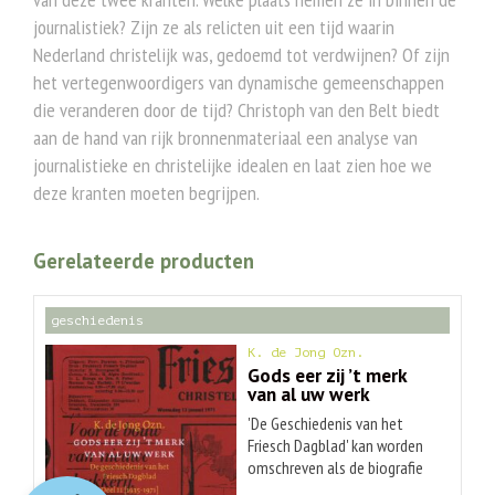
journalistiek? Zijn ze als relicten uit een tijd waarin
Nederland christelijk was, gedoemd tot verdwijnen? Of zijn
het vertegenwoordigers van dynamische gemeenschappen
die veranderen door de tijd? Christoph van den Belt biedt
aan de hand van rijk bronnenmateriaal een analyse van
journalistieke en christelijke idealen en laat zien hoe we
deze kranten moeten begrijpen.
Gerelateerde producten
geschiedenis
K. de Jong Ozn.
Gods eer zij ’t merk
van al uw werk
'De Geschiedenis van het
Friesch Dagblad' kan worden
omschreven als de biografie
O
orspr
onkelijke
Huidige
van een krant (verschijnend