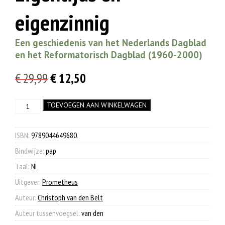
eigenzinnig
Een geschiedenis van het Nederlands Dagblad
en het Reformatorisch Dagblad (1960-2000)
Oorspronkelijke
Huidige
€
29,99
€
12,50
prijs
prijs
Eigentijds
TOEVOEGEN AAN WINKELWAGEN
was:
is:
en
€ 29,99.
€ 12,50.
eigenzinnig
aantal
ISBN:
9789044649680
.
Bindwijze:
pap
Taal:
NL
Uitgever:
Prometheus
Auteur:
Christoph van den Belt
Auteur tussenvoegsel:
van den