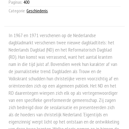
Paginas:
400
Categorie:
Geschiedenis
.
In 1967 en 1971 verschenen op de Nederlandse
dagbladmarkt verschenen twee nieuwe dagbladtitels: het
Nederlands Dagblad (ND) en het Reformatorisch Dagblad
(RD). Hun komst was verrassend, want het aantal kranten
nam in die tijd juist af. Bovendien week hun karakter af van
de journalistieke trend. Dagbladen als Trouw en de
Volkskrant schudden hun christelijke veren voorzichtig af en
oriënteerden zich op een algemeen publiek. Het ND en het
RD daarentegen wierpen zich elk op als vertegenwoordiger
van een specifieke gereformeerde gemeenschap. Zij zagen
zich bedreigd door de secularisatie en presenteerden zich
als de hoeders van christelijk Nederland. ‘Eigentijds en
eigenzinnig’ werpt licht op het ontstaan en de ontwikkeling
van deze twee kranten. Welke plaats nemen ze in binnen de