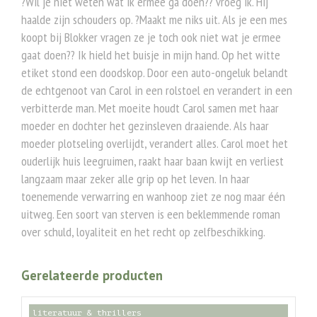
?Wil je niet weten wat ik ermee ga doen?? vroeg ik. Hij
haalde zijn schouders op. ?Maakt me niks uit. Als je een mes
koopt bij Blokker vragen ze je toch ook niet wat je ermee
gaat doen?? Ik hield het buisje in mijn hand. Op het witte
etiket stond een doodskop. Door een auto-ongeluk belandt
de echtgenoot van Carol in een rolstoel en verandert in een
verbitterde man. Met moeite houdt Carol samen met haar
moeder en dochter het gezinsleven draaiende. Als haar
moeder plotseling overlijdt, verandert alles. Carol moet het
ouderlijk huis leegruimen, raakt haar baan kwijt en verliest
langzaam maar zeker alle grip op het leven. In haar
toenemende verwarring en wanhoop ziet ze nog maar één
uitweg. Een soort van sterven is een beklemmende roman
over schuld, loyaliteit en het recht op zelfbeschikking.
Gerelateerde producten
literatuur & thrillers