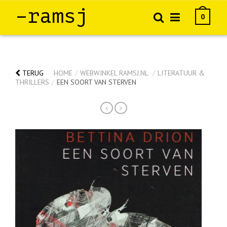
–ramsj
0
TERUG
HOME
/
WEBWINKEL RAMSJ.NL
/
LITERATUUR &
THRILLERS
/
EEN SOORT VAN STERVEN
<
>