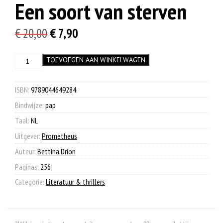
Een soort van sterven
Oorspronkelijke
Huidige
€
20,00
€
7,90
prijs
prijs
Een
TOEVOEGEN AAN WINKELWAGEN
was:
is:
soort
€ 20,00.
€ 7,90.
van
sterven
ISBN:
9789044649284
.
aantal
Bindwijze:
pap
Taal:
NL
Uitgever:
Prometheus
Auteur:
Bettina Drion
Paginas:
256
Categorie:
Literatuur & thrillers
.