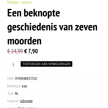
Marlon James
Een beknopte
geschiedenis van zeven
moorden
Oorspronkelijke
Huidige
€
24,99
€
7,90
prijs
prijs
Een
TOEVOEGEN AAN WINKELWAGEN
was:
is:
beknopte
€ 24,99.
€ 7,90.
geschiedenis
van
ISBN:
9789048825318
.
zeven
Bindwijze:
pap
moorden
aantal
Taal:
NL
Uitgever:
Lebowski