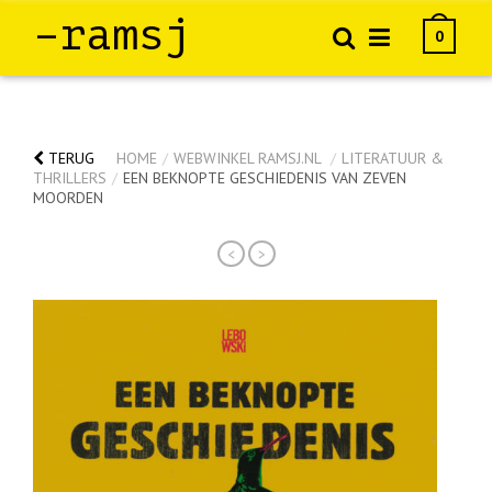
–ramsj
0
TERUG
HOME
/
WEBWINKEL RAMSJ.NL
/
LITERATUUR &
THRILLERS
/
EEN BEKNOPTE GESCHIEDENIS VAN ZEVEN
MOORDEN
<
>