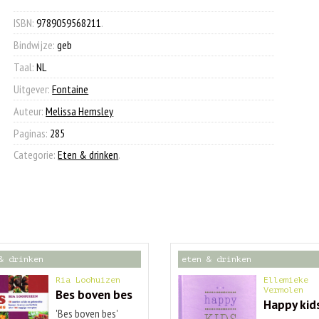
€ 29,99.
€ 9,90.
aantal
ISBN:
9789059568211
.
Bindwijze:
geb
Taal:
NL
Uitgever:
Fontaine
Auteur:
Melissa Hemsley
Paginas:
285
Categorie:
Eten & drinken
.
& drinken
eten & drinken
Ria Loohuizen
Ellemieke
Vermolen
Bes boven bes
Happy kid
'Bes boven bes'