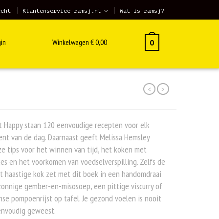
echt
Klantenservice ramsj.nl
Wat is ramsj?
in
Winkelwagen
€
0,00
0
<
>
t Happy staan 120 eenvoudige recepten voor elk
nt van de dag. Daarnaast geeft Melissa Hemsley
ze tips voor het winnen van tijd, het koken met
jes en het voorkomen van voedselverspilling. Zelfs de
t haastige kok zet met dit boek in een handomdraai
onnige gember-en-misosoep, een pittige viscurry of
se pompoenrijst op tafel. Je gezond voelen is nooit
envoudig geweest.