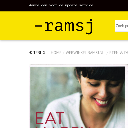
Aanmelden voor de update service
–ramsj
TERUG
HOME
/
WEBWINKEL RAMSJ.NL
/
ETEN & D