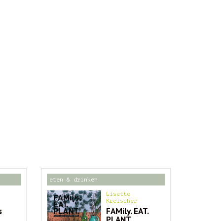
eten & drinken
Lisette
Kreischer
s
FAMily. EAT.
PLANT.