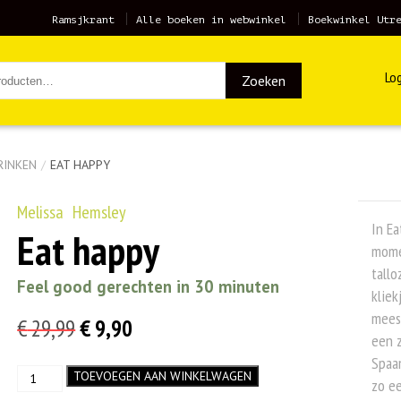
Ramsjkrant
Alle boeken in webwinkel
Boekwinkel Utr
Log
Zoeken
RINKEN
/
EAT HAPPY
Melissa Hemsley
In Ea
Eat happy
mome
tallo
Feel good gerechten in 30 minuten
kliek
mees
Oorspronkelijke
Huidige
€
29,99
€
9,90
een z
prijs
prijs
Spaan
Eat
TOEVOEGEN AAN WINKELWAGEN
was:
is:
zo e
happy