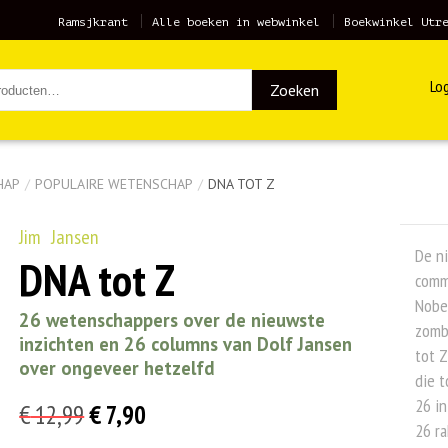
Ramsjkrant
Alle boeken in webwinkel
Boekwinkel Utr
Log
Zoeken
HAP
/
POPULAIRE WETENSCHAP
/
DNA TOT Z
Jim Jansen
De n
DNA tot Z
comme
Nobel
26 wetenschappers over de nieuwste
zombi
inzichten en 26 columns van Dolf Jansen
tot 
over ongeveer hetzelfd
die t
26 in
Oorspronkelijke
Huidige
€
12,99
€
7,90
26 ra
prijs
prijs