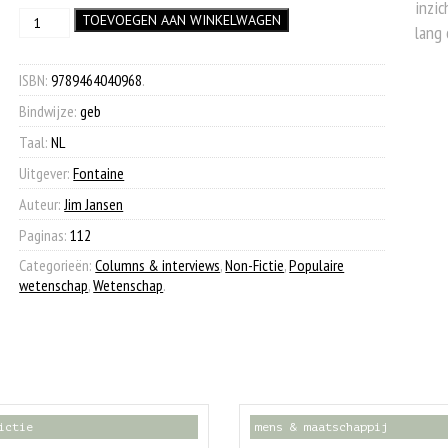
inzic
DNA
TOEVOEGEN AAN WINKELWAGEN
was:
is:
lang 
tot
€ 12,99.
€ 7,90.
Z
aantal
ISBN:
9789464040968
.
Bindwijze:
geb
Taal:
NL
Uitgever:
Fontaine
Auteur:
Jim Jansen
Paginas:
112
Categorieën:
Columns & interviews
,
Non-Fictie
,
Populaire
wetenschap
,
Wetenschap
.
ictie
mens & maatschappij