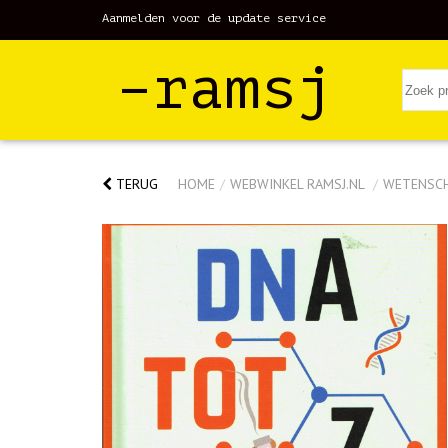
Aanmelden voor de update service
–ramsj
TERUG
HOME
/
WEBWINKEL RAMSJ.NL
/
WETENSC