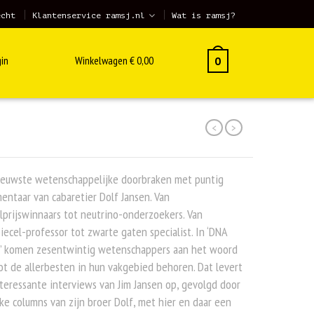
echt
Klantenservice ramsj.nl
Wat is ramsj?
in
Winkelwagen
€
0,00
0
<
>
ieuwste wetenschappelijke doorbraken met puntig
ntaar van cabaretier Dolf Jansen. Van
prijswinnaars tot neutrino-onderzoekers. Van
ecel-professor tot zwarte gaten specialist. In ‘DNA
Z’ komen zesentwintig wetenschappers aan het woord
ot de allerbesten in hun vakgebied behoren. Dat levert
teressante interviews van Jim Jansen op, gevolgd door
ke columns van zijn broer Dolf, met hier en daar een