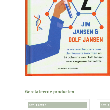
Gerelateerde producten
non-fictie
non-f