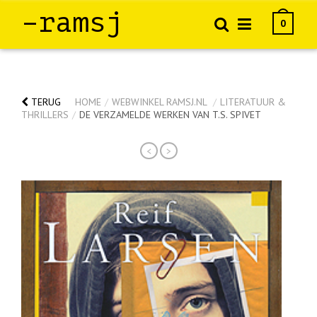
–ramsj
0
TERUG
HOME
/
WEBWINKEL RAMSJ.NL
/
LITERATUUR &
THRILLERS
/
DE VERZAMELDE WERKEN VAN T.S. SPIVET
<
>