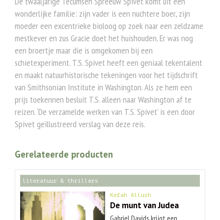
De twaaljarige Tecumseh Spreeuw Spivet komt uit een
wonderlijke familie: zijn vader is een nuchtere boer, zijn
moeder een excentrieke bioloog op zoek naar een zeldzame
mestkever en zus Gracie doet het huishouden. Er was nog
een broertje maar die is omgekomen bij een
schietexperiment. T.S. Spivet heeft een geniaal tekentalent
en maakt natuurhistorische tekeningen voor het tijdschrift
van Smithsonian Institute in Washington. Als ze hem een
prijs toekennen besluit T.S. alleen naar Washington af te
reizen. ‘De verzamelde werken van T.S. Spivet’ is een door
Spivet geïllustreerd verslag van deze reis.
Gerelateerde producten
literatuur & thrillers
Kefah Allush
De munt van Judea
Gabriel Davids krijgt een