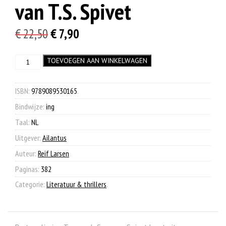
van T.S. Spivet
Oorspronkelijke
Huidige
€
22,50
€
7,90
prijs
prijs
De
TOEVOEGEN AAN WINKELWAGEN
was:
is:
verzamelde
€ 22,50.
€ 7,90.
werken
van
ISBN:
9789089530165
.
T.S.
Bindwijze:
ing
Spivet
aantal
Taal:
NL
Uitgever:
Ailantus
Auteur:
Reif Larsen
Paginas:
382
Categorie:
Literatuur & thrillers
.