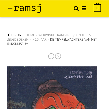
–ramsj
0
TERUG
HOME
/
WEBWINKEL RAMSJ.NL
/
KINDER- &
JEUGDBOEKEN
/
> 10 JAAR
/
DE TEMPELWACHTERS VAN HET
RIJKSMUSEUM
<
>