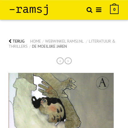
–ramsj
0
TERUG
HOME
/
WEBWINKEL RAMSJ.NL
/
LITERATUUR &
THRILLERS
/
DE MOEILIJKE JAREN
<
>