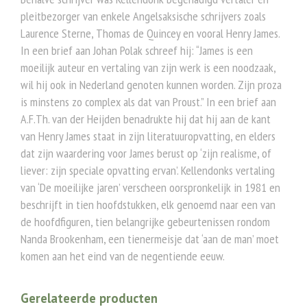
pleitbezorger van enkele Angelsaksische schrijvers zoals
Laurence Sterne, Thomas de Quincey en vooral Henry James.
In een brief aan Johan Polak schreef hij: “James is een
moeilijk auteur en vertaling van zijn werk is een noodzaak,
wil hij ook in Nederland genoten kunnen worden. Zijn proza
is minstens zo complex als dat van Proust.” In een brief aan
A.F.Th. van der Heijden benadrukte hij dat hij aan de kant
van Henry James staat in zijn literatuuropvatting, en elders
dat zijn waardering voor James berust op ‘zijn realisme, of
liever: zijn speciale opvatting ervan’. Kellendonks vertaling
van ‘De moeilijke jaren’ verscheen oorspronkelijk in 1981 en
beschrijft in tien hoofdstukken, elk genoemd naar een van
de hoofdfiguren, tien belangrijke gebeurtenissen rondom
Nanda Brookenham, een tienermeisje dat ‘aan de man’ moet
komen aan het eind van de negentiende eeuw.
Gerelateerde producten