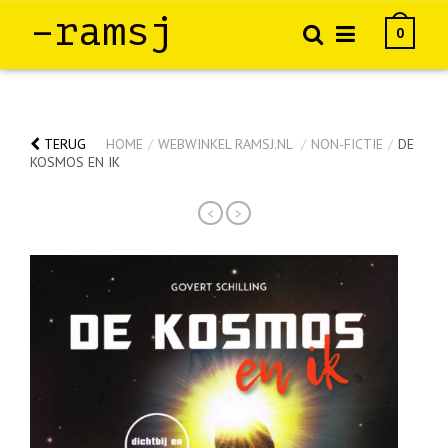
–ramsj
0
TERUG
HOME
/
WEBWINKEL RAMSJ.NL
/
NON-FICTIE
/
DE
KOSMOS EN IK
<
>