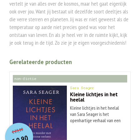
vertelt je van alles over de kosmos, maar het gaat eigenlijk
ook over jou. Want jij bestaat uit dezelfde soort deeltjes als
die verre sterren en planeten. Jij was er niet geweest als de
temperatuur op aarde niet precies goed was voor het
ontstaan van leven. En als je heel ver in de ruimte kijkt, kijk
je ook terug in de tijd. Zo zie je je eigen voorgeschiedenis!
Gerelateerde producten
non-fictie
Sara Seager
Kleine lichtjes in het
heelal
Kleine lichtjes in het heelal
van Sara Seager is het
openhartige verhaal van een
O
orspr
onkelijke
Huidige
moeder en briljant
23,99
€
wetenschapper met autisme,
prijs
prijs
9,90
die op jonge leeftijd haar