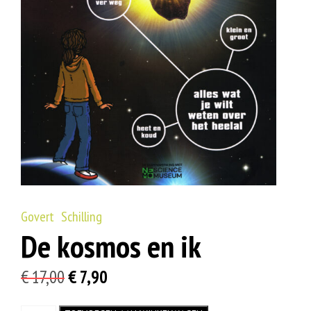
Govert Schilling
De kosmos en ik
Oorspronkelijke
Huidige
€
17,00
€
7,90
prijs
prijs