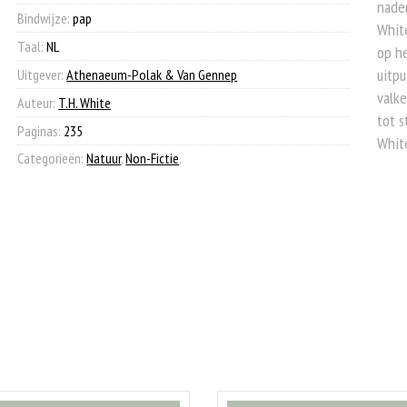
nade
Bindwijze:
pap
White
Taal:
NL
op he
uitp
Uitgever:
Athenaeum-Polak & Van Gennep
valke
Auteur:
T.H. White
tot s
Paginas:
235
White
Categorieën:
Natuur
,
Non-Fictie
.