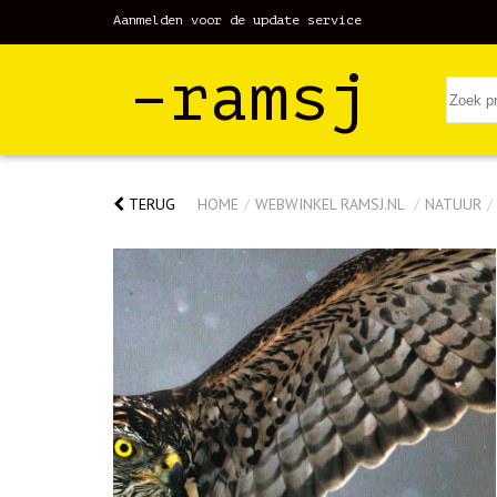
Aanmelden voor de update service
–ramsj
TERUG
HOME
/
WEBWINKEL RAMSJ.NL
/
NATUUR
/