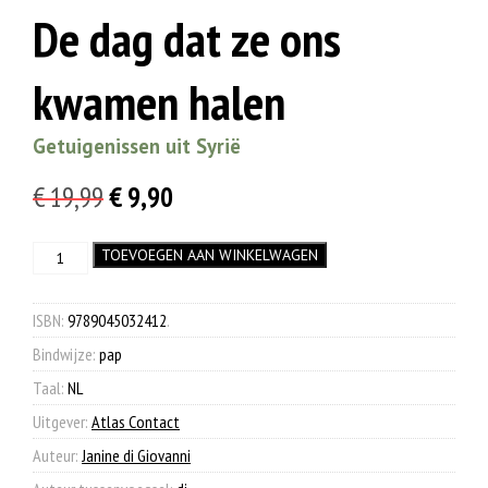
De dag dat ze ons
kwamen halen
Getuigenissen uit Syrië
Oorspronkelijke
Huidige
€
19,99
€
9,90
prijs
prijs
De
TOEVOEGEN AAN WINKELWAGEN
was:
is:
dag
€ 19,99.
€ 9,90.
dat
ze
ISBN:
9789045032412
.
ons
Bindwijze:
pap
kwamen
halen
Taal:
NL
aantal
Uitgever:
Atlas Contact
Auteur:
Janine di Giovanni