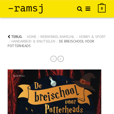
–ramsj
0
TERUG
HOME
/
WEBWINKEL RAMSJ.NL
/
HOBBY & SPORT
/
HANDARBEID & KNUTSELEN
/
DE BREISCHOOL VOOR
POTTERHEADS
<
>