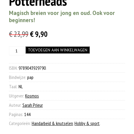
Potterheads
Magisch breien voor jong en oud. Ook voor
beginners!
Oorspronkelijke
Huidige
€
23,99
€
9,90
prijs
prijs
De
TOEVOEGEN AAN WINKELWAGEN
was:
is:
breischool
€ 23,99.
€ 9,90.
voor
Potterheads
ISBN:
9789043929790
.
aantal
Bindwijze:
pap
Taal:
NL
Uitgever:
Kosmos
Auteur:
Sarah Prieur
Paginas:
144
Categorieën:
Handarbeid & knutselen
,
Hobby & sport
.