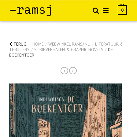
–ramsj
0
TERUG
HOME
/
WEBWINKEL RAMSJ.NL
/
LITERATUUR &
THRILLERS
/
STRIPVERHALEN & GRAPHIC NOVELS
/
DE
BOEKENTOER
<
>