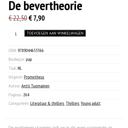
De bevertheorie
Oorspronkelijke
Huidige
€
22,50
€
7,90
prijs
prijs
De
TOEVOEGEN AAN WINKELWAGEN
was:
is:
bevertheorie
€ 22,50.
€ 7,90.
aantal
ISBN:
9789044653366
.
Bindwijze:
pap
Taal:
NL
Uitgever:
Prometheus
Auteur:
Antti Tuomainen
Paginas:
264
Categorieën:
Literatuur & thrillers
,
Thrillers
,
Young adult
.
De problemen stapelen zich op in dit even spannende als