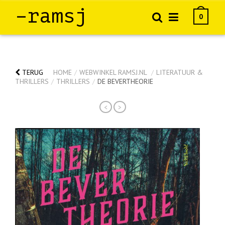
–ramsj
0
TERUG
HOME
/
WEBWINKEL RAMSJ.NL
/
LITERATUUR &
THRILLERS
/
THRILLERS
/
DE BEVERTHEORIE
<
>