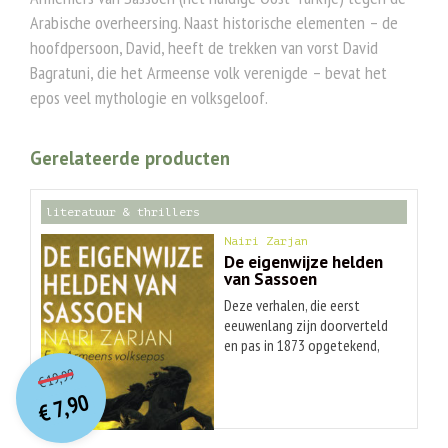
Arabische overheersing. Naast historische elementen – de
hoofdpersoon, David, heeft de trekken van vorst David
Bagratuni, die het Armeense volk verenigde – bevat het
epos veel mythologie en volksgeloof.
Gerelateerde producten
literatuur & thrillers
Nairi Zarjan
De eigenwijze helden
van Sassoen
Deze verhalen, die eerst
eeuwenlang zijn doorverteld
en pas in 1873 opgetekend,
O
orspr
onkelijke
Huidige
maken deel uit van de
19,99
€
mythologie van Armenië. Het
prijs
prijs
7,90
Armeense volksepos 'David
was:
€
is:
€ 19,99.
€ 7,90.
van Sassoen' is rond de tiende
eeuw ontstaan. De verhalen