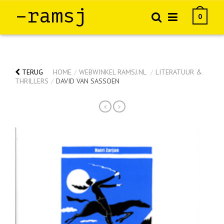
–ramsj
0
TERUG
HOME
/
WEBWINKEL RAMSJ.NL
/
LITERATUUR &
THRILLERS
/
DAVID VAN SASSOEN
<
>