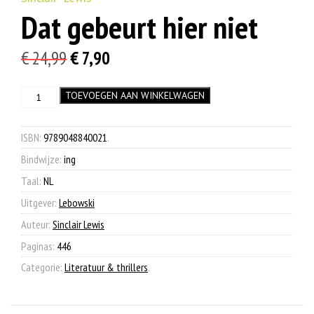
Dat gebeurt hier niet
Oorspronkelijke
Huidige
€
24,99
€
7,90
prijs
prijs
Dat
TOEVOEGEN AAN WINKELWAGEN
was:
is:
gebeurt
€ 24,99.
€ 7,90.
hier
niet
ISBN:
9789048840021
.
aantal
Bindwijze:
ing
Taal:
NL
Uitgever:
Lebowski
Auteur:
Sinclair Lewis
Paginas:
446
Categorie:
Literatuur & thrillers
.