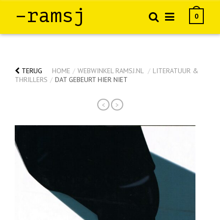
–ramsj
0
TERUG
HOME
/
WEBWINKEL RAMSJ.NL
/
LITERATUUR &
THRILLERS
/
DAT GEBEURT HIER NIET
<
>