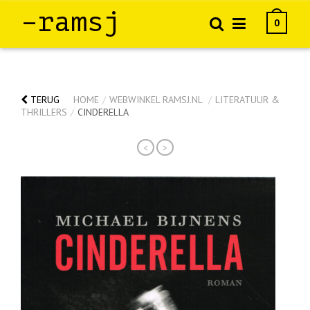
–ramsj
0
TERUG
HOME
/
WEBWINKEL RAMSJ.NL
/
LITERATUUR &
THRILLERS
/
CINDERELLA
<
>