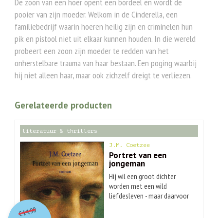
De zoon van een hoer opent een bordeel en wordt de
pooier van zijn moeder. Welkom in de Cinderella, een
familiebedrijf waarin hoeren heilig zijn en criminelen hun
pik en pistool niet uit elkaar kunnen houden. In die wereld
probeert een zoon zijn moeder te redden van het
onherstelbare trauma van haar bestaan. Een poging waarbij
hij niet alleen haar, maar ook zichzelf dreigt te verliezen.
Gerelateerde producten
literatuur & thrillers
J.M. Coetzee
Portret van een
jongeman
Hij wil een groot dichter
worden met een wild
liefdesleven - maar daarvoor
O
orspr
onkelijke
Huidige
moet hij eerst weg uit Zuid-
14,90
€
Afrika. Eenmaal in Londen
prijs
prijs