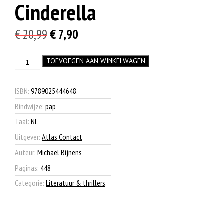
Cinderella
Oorspronkelijke
Huidige
€
20,99
€
7,90
prijs
prijs
Cinderella
TOEVOEGEN AAN WINKELWAGEN
was:
is:
aantal
€ 20,99.
€ 7,90.
ISBN:
9789025444648
.
Bindwijze:
pap
Taal:
NL
Uitgever:
Atlas Contact
Auteur:
Michael Bijnens
Paginas:
448
Categorie:
Literatuur & thrillers
.