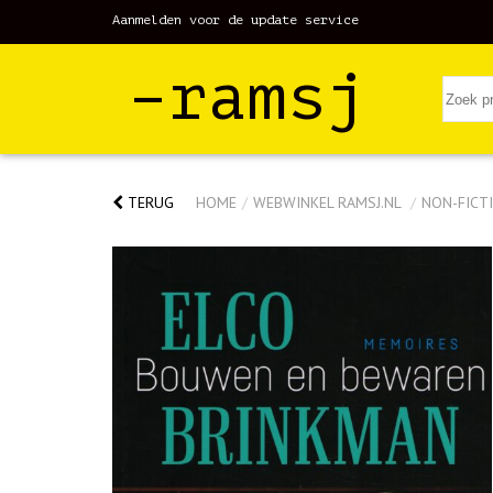
Aanmelden voor de update service
–ramsj
TERUG
HOME
/
WEBWINKEL RAMSJ.NL
/
NON-FICTI