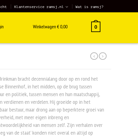
echt
Klantenservice ramsj.nl
Wat is ramsj?
in
Winkelwagen
€
0,00
0
<
>
Brinkman bracht decennialang door op en rond het
e Binnenhof, in het midden, op de brug tussen
ur en politiek, tussen mensen en hun maatschappij,
n verdienen en verdelen. Hij groeide op in het
aar bestuur, maar drong aan op beperktere groei van
verheid, met meer eigen inbreng en
twoordelijkheid van mensen zelf. Zijn verhalen over
eg van de staat’ konden niet overal en altijd op