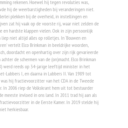
mming rekenen. Hoewel hij tegen revoluties was,
de hij de weerbarstigheden bij veranderingen niet.
lerlei plekken bij de overheid, in instellingen en
jven zat hij vaak op de voorste rij, waar niet zelden de
e en hardste klappen vielen. Ook in zijn persoonlijk
 liep niet altijd alles op rolletjes. In ‘Bouwen en
en’ vertelt Elco Brinkman in beeldrijke woorden,
sch, doordacht en openhartig over zijn rijk gevarieerde
 achter de schermen van de (on)macht. Elco Brinkman
) werd reeds op 34-jarige leeftijd minister in het
et-Lubbers I, en daarna in Lubbers II. Van 1989 tot
was hij fractievoorzitter van het CDA in de Tweede
. In 2006 riep de Volkskrant hem uit tot bestuurder
e meeste invloed in ons land. In 2011 trad hij aan als
ractievoorzitter in de Eerste Kamer. In 2019 stelde hij
niet herkiesbaar.