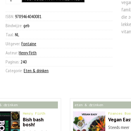
was:
is:
vegan
-
famil
€ 27,00.
€ 9,90.
Healthy
vegan
ISBN:
9789464040081
.
die z
aantal
lekke
Bindwijze:
geb
vita
Taal:
NL
Uitgever:
Fontaine
Auteur:
Henry Firth
Paginas:
240
Categorie:
Eten & drinken
.
& drinken
eten & drinken
Henry Firth
Frances Bos
Bish bash
Vegan Eas
bosh!
Steeds meer