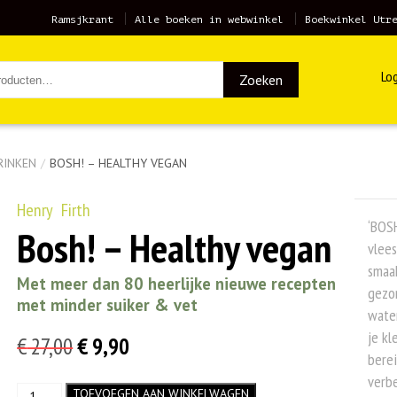
Ramsjkrant
Alle boeken in webwinkel
Boekwinkel Utr
Log
Zoeken
RINKEN
/
BOSH! – HEALTHY VEGAN
Henry Firth
‘BOSH
Bosh! – Healthy vegan
vlees
smaak
Met meer dan 80 heerlijke nieuwe recepten
gezo
met minder suiker & vet
water
je kl
Oorspronkelijke
Huidige
€
27,00
€
9,90
berei
prijs
prijs
verbe
Bosh!
TOEVOEGEN AAN WINKELWAGEN