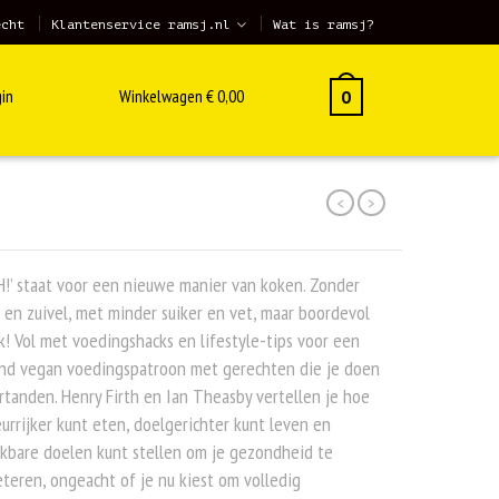
echt
Klantenservice ramsj.nl
Wat is ramsj?
in
Winkelwagen
€
0,00
0
<
>
!’ staat voor een nieuwe manier van koken. Zonder
 en zuivel, met minder suiker en vet, maar boordevol
! Vol met voedingshacks en lifestyle-tips voor een
nd vegan voedingspatroon met gerechten die je doen
tanden. Henry Firth en Ian Theasby vertellen je hoe
eurrijker kunt eten, doelgerichter kunt leven en
kbare doelen kunt stellen om je gezondheid te
teren, ongeacht of je nu kiest om volledig