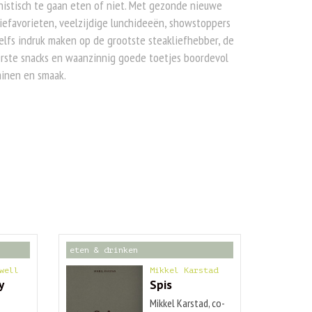
istisch te gaan eten of niet. Met gezonde nieuwe
iefavorieten, veelzijdige lunchideeën, showstoppers
elfs indruk maken op de grootste steakliefhebber, de
rste snacks en waanzinnig goede toetjes boordevol
minen en smaak.
eten & drinken
well
Mikkel Karstad
y
Spis
Mikkel Karstad, co-