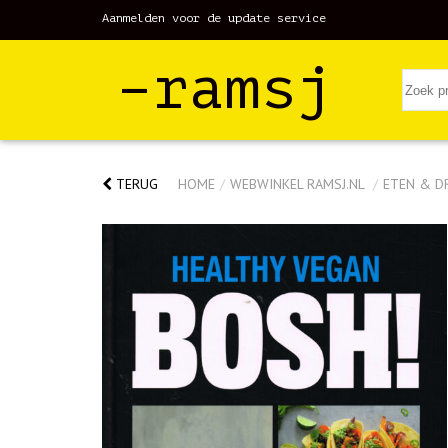
Aanmelden voor de update service
–ramsj
TERUG
HOME
/
WEBWINKEL RAMSJ.NL
/
ETEN & D