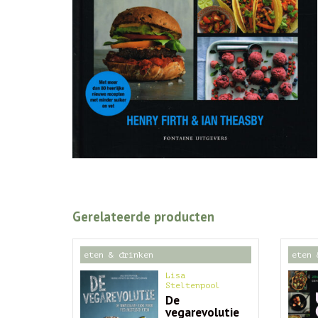
Gerelateerde producten
eten & drinken
eten 
Lisa
Steltenpool
De
vegarevolutie