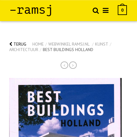
–ramsj
0
TERUG
HOME
/
WEBWINKEL RAMSJ.NL
/
KUNST
/
ARCHITECTUUR
/
BEST BUILDINGS HOLLAND
<
>