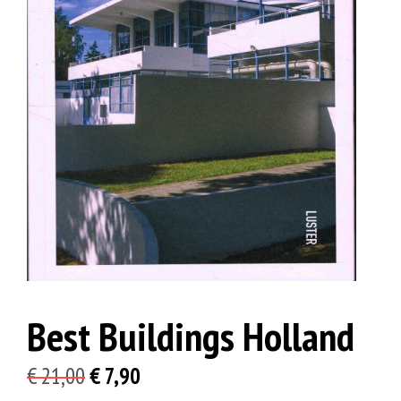
Best Buildings Holland
Oorspronkelijke
Huidige
€
21,00
€
7,90