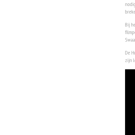
nodig
brek
Bij h
filmp
Swaa
De H
zijn 