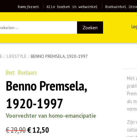
Ramsjkrant
Alle boeken in webwinkel
Boekwinkel Utr
Log
Zoeken
E
/
LIFESTYLE
/
BENNO PREMSELA, 1920-1997
Bert Boelaars
Met z
Benno Premsela,
prakt
Prems
1920-1997
als 
vormg
Voorvechter van homo-emancipatie
Zijn 
Oorspronkelijke
Huidige
€
29,90
€
12,50
cultu