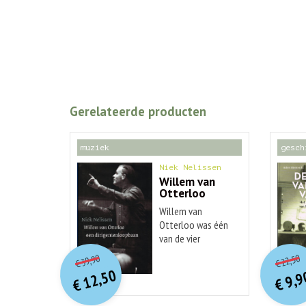
Gerelateerde producten
muziek
gesch
Niek Nelissen
Willem van
Otterloo
Willem van
Otterloo was één
van de vier
O
orspr
onkelijke
o
Huidige
Hu
belangrijkste
39,90
22,50
€
€
Nederlandse
prijs
prijs
p
p
12,50
9,9
dirigenten van de
was:
€
€
is:
€ 39,90.
€ 12,50.
twintigste eeuw.