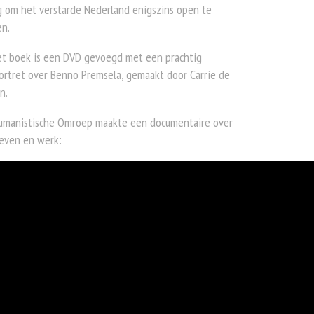
 om het verstarde Nederland enigszins open te
en.
et boek is een DVD gevoegd met een prachtig
ortret over Benno Premsela, gemaakt door Carrie de
n.
umanistische Omroep maakte een documentaire over
leven en werk: