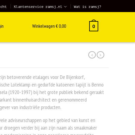
echt
Klantenservice ramsj.nl
Wat is ramsj?
in
Winkelwagen
€
0,00
0
<
>
ijn betoverende etalages voor De Bijenkorf,
ische Loteklamp en gedurfde katoenen tapijt is Benno
ela (1920-1997) bij het grote publiek bekend geraakt
markant binnenhuisarchitect en gerenommeerd
ever van industriële producten.
vele adviseurschappen op het gebied van kunst en
ur droegen verder bij aan zijn naam als smaakmaker