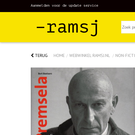
Aanmelden voor de update service
–ramsj
TERUG
HOME
/
WEBWINKEL RAMSJ.NL
/
NON-FICTI