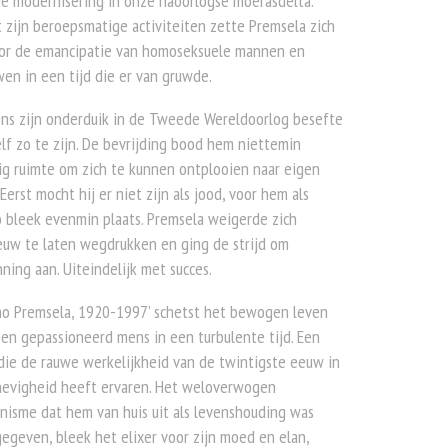
e modernisering in onze naoorlogse moerasdelta.
 zijn beroepsmatige activiteiten zette Premsela zich
oor de emancipatie van homoseksuele mannen en
en in een tijd die er van gruwde.
ens zijn onderduik in de Tweede Wereldoorlog besefte
elf zo te zijn. De bevrijding bood hem niettemin
g ruimte om zich te kunnen ontplooien naar eigen
 Eerst mocht hij er niet zijn als jood, voor hem als
 bleek evenmin plaats. Premsela weigerde zich
euw te laten wegdrukken en ging de strijd om
ning aan. Uiteindelijk met succes.
no Premsela, 1920-1997’ schetst het bewogen leven
en gepassioneerd mens in een turbulente tijd. Een
ie de rauwe werkelijkheid van de twintigste eeuw in
 hevigheid heeft ervaren. Het weloverwogen
isme dat hem van huis uit als levenshouding was
geven, bleek het elixer voor zijn moed en elan,