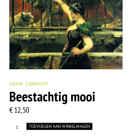
Louise Lippincott
Beestachtig mooi
€
12,50
Beestachtig
TOEVOEGEN AAN WINKELWAGEN
mooi
aantal