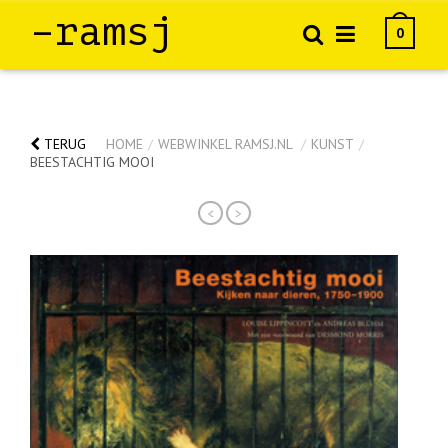
–ramsj
0
TERUG
HOME
/
WEBWINKEL RAMSJ.NL
/
KUNST
/
BEESTACHTIG MOOI
<
>