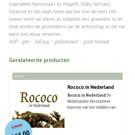
waarnamen. Kunstenaars als Hogarth, Oudry, Gericault,
Delacroix en Van Gogh tonen aan hoe zeer de mens zich
bewust werd van dieren als schepsels met gevoelens. In dit
boek worden de geschiedenis van de wetenschap en die van
kunst met elkaar verweven..
AUP – geb – 160 pag – geïllustreerd – groot formaat
Gerelateerde producten
kunst
Rococo in Nederland
Rococo in Nederland
De
Nederlandse decoratieve
kunsten van het midden van
de 18de eeuw stonden in het
O
orspr
onkelijke
teken van de rococo. Deze van
Huidige
oorsprong Franse speelse en
39,95
€
prijs
prijs
grillige stijl, heeft na een
15,00