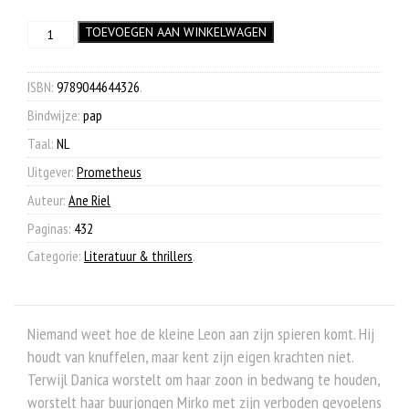
prijs
prijs
Beest
TOEVOEGEN AAN WINKELWAGEN
was:
is:
aantal
€ 24,99.
€ 9,90.
ISBN:
9789044644326
.
Bindwijze:
pap
Taal:
NL
Uitgever:
Prometheus
Auteur:
Ane Riel
Paginas:
432
Categorie:
Literatuur & thrillers
.
Niemand weet hoe de kleine Leon aan zijn spieren komt. Hij
houdt van knuffelen, maar kent zijn eigen krachten niet.
Terwijl Danica worstelt om haar zoon in bedwang te houden,
worstelt haar buurjongen Mirko met zijn verboden gevoelens