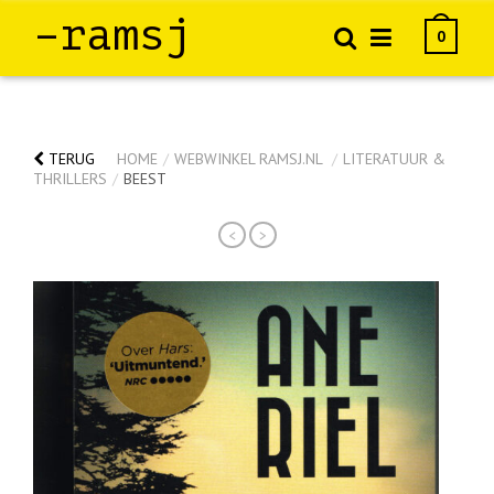
–ramsj
0
TERUG
HOME
/
WEBWINKEL RAMSJ.NL
/
LITERATUUR &
THRILLERS
/
BEEST
<
>