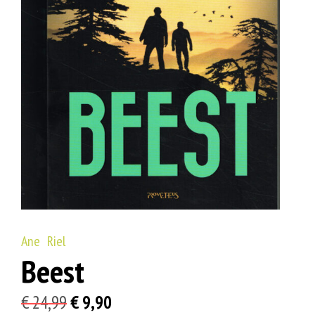
Ane Riel
Beest
Oorspronkelijke
Huidige
€
24,99
€
9,90