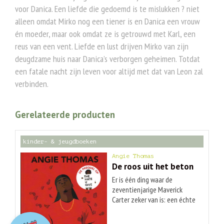
voor Danica. Een liefde die gedoemd is te mislukken ? niet
alleen omdat Mirko nog een tiener is en Danica een vrouw
én moeder, maar ook omdat ze is getrouwd met Karl, een
reus van een vent. Liefde en lust drijven Mirko van zijn
deugdzame huis naar Danica’s verborgen geheimen. Totdat
een fatale nacht zijn leven voor altijd met dat van Leon zal
verbinden.
Gerelateerde producten
kinder- & jeugdboeken
Angie Thomas
De roos uit het beton
Er is één ding waar de
zeventienjarige Maverick
Carter zeker van is: een échte
man zorgt voor zijn familie.
O
orspr
onkelijke
Huidige
Als zoon van een voormalig