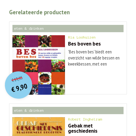
Gerelateerde producten
eten & drinken
Ria Loohuizen
Bes boven bes
'Bes boven bes' biedt een
overzicht van wilde bessen en
kweekbessen, met een
beschrijving van vindplaatsen,
O
orspr
onkelijke
Huidige
de cultuurgeschiedenis, een
19,95
€
prijs
prijs
botanisch profiel en
9,90
was:
€
aanwijzingen voor het zelf
is:
€ 19,95.
€ 9,90.
telen in de tuin. - Uniek boek
met een overzicht van wilde
en kweekbessen, van aalbes
eten & drinken
tot zuurbes met
vindplaatsen,
Robert Inghelram
cultuurgeschiedenis,
Gebak met
geschiedenis
botanisch profiel en