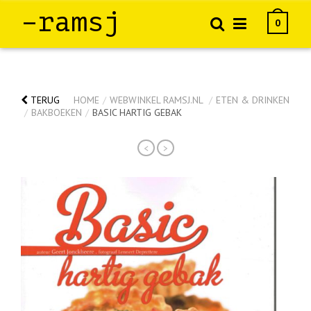
–ramsj
0
TERUG
HOME
/
WEBWINKEL RAMSJ.NL
/
ETEN & DRINKEN
/
BAKBOEKEN
/
BASIC HARTIG GEBAK
<
>