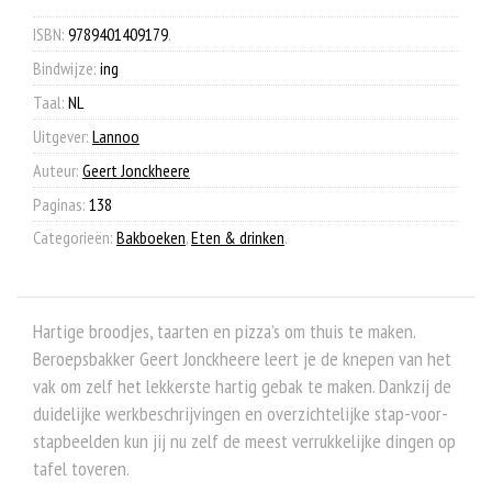
€ 19,99.
€ 7,90.
gebak
aantal
ISBN:
9789401409179
.
Bindwijze:
ing
Taal:
NL
Uitgever:
Lannoo
Auteur:
Geert Jonckheere
Paginas:
138
Categorieën:
Bakboeken
,
Eten & drinken
.
Hartige broodjes, taarten en pizza’s om thuis te maken.
Beroepsbakker Geert Jonckheere leert je de knepen van het
vak om zelf het lekkerste hartig gebak te maken. Dankzij de
duidelijke werkbeschrijvingen en overzichtelijke stap-voor-
stapbeelden kun jij nu zelf de meest verrukkelijke dingen op
tafel toveren.