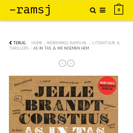
–ramsj
0
TERUG
HOME
/
WEBWINKEL RAMSJ.NL
/
LITERATUUR &
THRILLERS
/
AS IN TAS & WE NOEMEN HEM
<
>