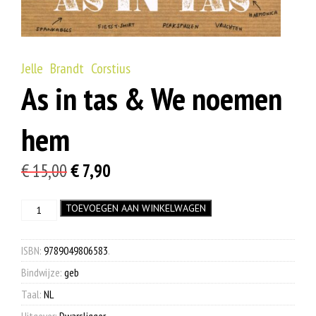
Jelle Brandt Corstius
As in tas & We noemen
hem
Oorspronkelijke
Huidige
€
15,00
€
7,90
prijs
prijs
As
TOEVOEGEN AAN WINKELWAGEN
was:
is:
in
€ 15,00.
€ 7,90.
tas
&
ISBN:
9789049806583
.
We
Bindwijze:
geb
noemen
hem
Taal:
NL
aantal
Uitgever:
Dwarsligger