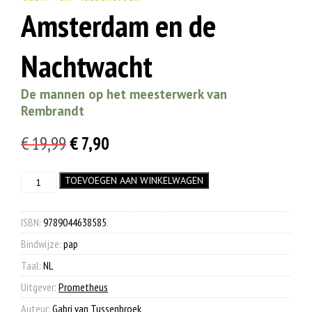
Amsterdam en de
Nachtwacht
De mannen op het meesterwerk van
Rembrandt
Oorspronkelijke
Huidige
€
19,99
€
7,90
prijs
prijs
Amsterdam
TOEVOEGEN AAN WINKELWAGEN
was:
is:
en
€ 19,99.
€ 7,90.
de
Nachtwacht
ISBN:
9789044638585
.
aantal
Bindwijze:
pap
Taal:
NL
Uitgever:
Prometheus
Auteur:
Gabri van Tussenbroek