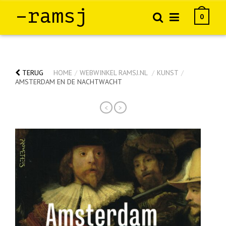
–ramsj
0
TERUG
HOME
/
WEBWINKEL RAMSJ.NL
/
KUNST
/
AMSTERDAM EN DE NACHTWACHT
<
>