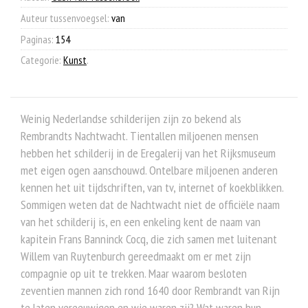
Auteur tussenvoegsel:
van
Paginas:
154
Categorie:
Kunst
.
Weinig Nederlandse schilderijen zijn zo bekend als
Rembrandts Nachtwacht. Tientallen miljoenen mensen
hebben het schilderij in de Eregalerij van het Rijksmuseum
met eigen ogen aanschouwd. Ontelbare miljoenen anderen
kennen het uit tijdschriften, van tv, internet of koekblikken.
Sommigen weten dat de Nachtwacht niet de officiële naam
van het schilderij is, en een enkeling kent de naam van
kapitein Frans Banninck Cocq, die zich samen met luitenant
Willem van Ruytenburch gereedmaakt om er met zijn
compagnie op uit te trekken. Maar waarom besloten
zeventien mannen zich rond 1640 door Rembrandt van Rijn
te laten vereeuwigen en wie waren zij? Wat waren hun