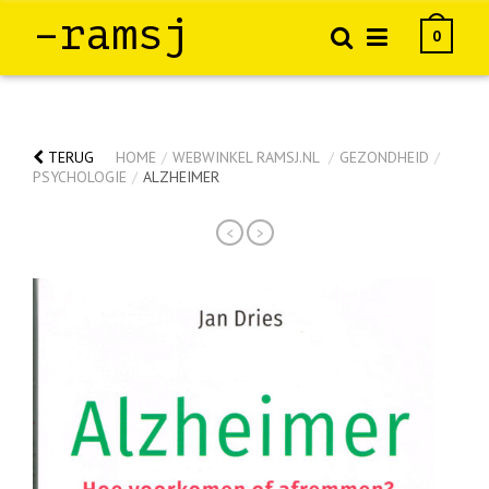
–ramsj
0
TERUG
HOME
/
WEBWINKEL RAMSJ.NL
/
GEZONDHEID
/
PSYCHOLOGIE
/
ALZHEIMER
<
>