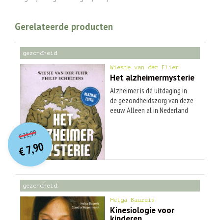
Gerelateerde producten
gezondheid
Wiesje van der Flier
Het alzheimermysterie
Alzheimer is dé uitdaging in
de gezondheidszorg van deze
eeuw. Alleen al in Nederland
zijn er zo'n 250.000 mensen
O
orspr
onkelijke
Huidige
met deze ziekte, wereldwijd
21,99
€
prijs
prijs
zullen er 105 miljoen
7,90
was:
€
patiënten zijn in 2050.
is:
€ 21,99.
€ 7,90.
Onderzoekers Wiesje van der
Flier en Philip Scheltens
werken aan een toekomst
gezondheid
waar wél genezing of
misschien zelfs preventie van
Helga Baureis
alzheimer mogelijk is. 'Het
Kinesiologie voor
kinderen
alzheimermysterie' laat zien