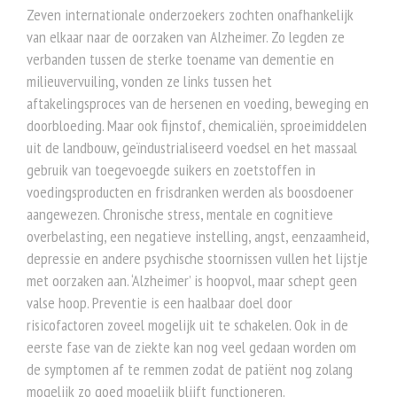
Zeven internationale onderzoekers zochten onafhankelijk
van elkaar naar de oorzaken van Alzheimer. Zo legden ze
verbanden tussen de sterke toename van dementie en
milieuvervuiling, vonden ze links tussen het
aftakelingsproces van de hersenen en voeding, beweging en
doorbloeding. Maar ook fijnstof, chemicaliën, sproeimiddelen
uit de landbouw, geïndustrialiseerd voedsel en het massaal
gebruik van toegevoegde suikers en zoetstoffen in
voedingsproducten en frisdranken werden als boosdoener
aangewezen. Chronische stress, mentale en cognitieve
overbelasting, een negatieve instelling, angst, eenzaamheid,
depressie en andere psychische stoornissen vullen het lijstje
met oorzaken aan. ‘Alzheimer’ is hoopvol, maar schept geen
valse hoop. Preventie is een haalbaar doel door
risicofactoren zoveel mogelijk uit te schakelen. Ook in de
eerste fase van de ziekte kan nog veel gedaan worden om
de symptomen af te remmen zodat de patiënt nog zolang
mogelijk zo goed mogelijk blijft functioneren.