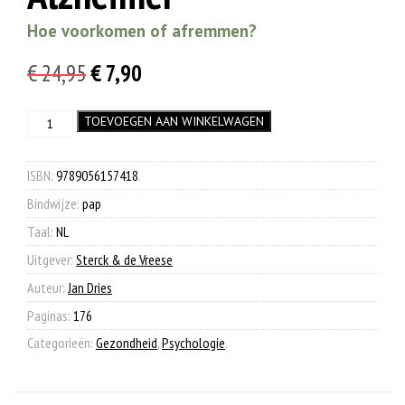
Hoe voorkomen of afremmen?
Oorspronkelijke
Huidige
€
24,95
€
7,90
prijs
prijs
Alzheimer
TOEVOEGEN AAN WINKELWAGEN
was:
is:
aantal
€ 24,95.
€ 7,90.
ISBN:
9789056157418
.
Bindwijze:
pap
Taal:
NL
Uitgever:
Sterck & de Vreese
Auteur:
Jan Dries
Paginas:
176
Categorieën:
Gezondheid
,
Psychologie
.