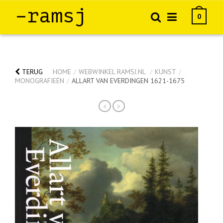
–ramsj
0
TERUG
HOME
/
WEBWINKEL RAMSJ.NL
/
KUNST
/
MONOGRAFIEËN
/
ALLART VAN EVERDINGEN 1621-1675
<
>