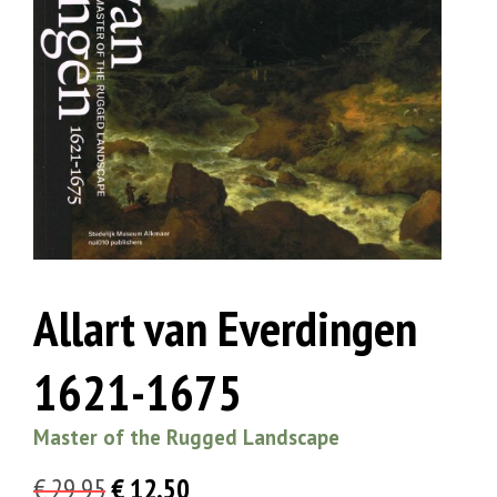
Allart van Everdingen
1621-1675
Master of the Rugged Landscape
Oorspronkelijke
Huidige
€
29,95
€
12,50