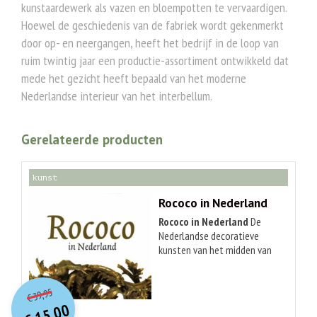
kunstaardewerk als vazen en bloempotten te vervaardigen.
Hoewel de geschiedenis van de fabriek wordt gekenmerkt
door op- en neergangen, heeft het bedrijf in de loop van
ruim twintig jaar een productie-assortiment ontwikkeld dat
mede het gezicht heeft bepaald van het moderne
Nederlandse interieur van het interbellum.
Gerelateerde producten
kunst
Rococo in Nederland
Rococo in Nederland
De
Nederlandse decoratieve
kunsten van het midden van
de 18de eeuw stonden in het
O
orspr
onkelijke
teken van de rococo. Deze van
Huidige
oorsprong Franse speelse en
39,95
€
prijs
prijs
grillige stijl, heeft na een
15,00
was: