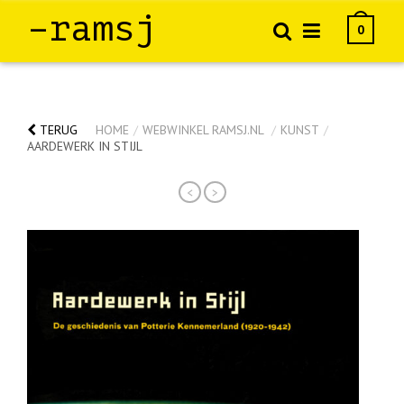
–ramsj
0
TERUG
HOME
/
WEBWINKEL RAMSJ.NL
/
KUNST
/
AARDEWERK IN STIJL
<
>