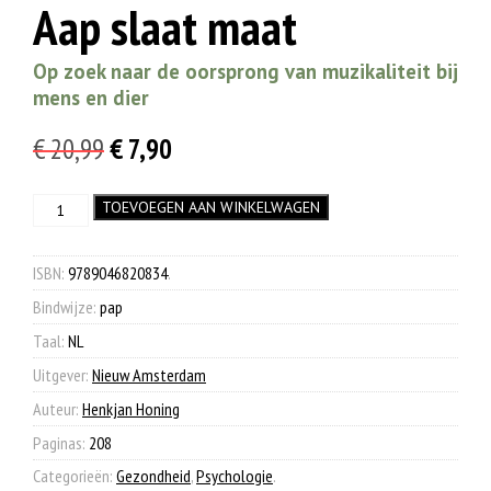
Aap slaat maat
Op zoek naar de oorsprong van muzikaliteit bij
mens en dier
Oorspronkelijke
Huidige
€
20,99
€
7,90
prijs
prijs
Aap
TOEVOEGEN AAN WINKELWAGEN
was:
is:
slaat
€ 20,99.
€ 7,90.
maat
aantal
ISBN:
9789046820834
.
Bindwijze:
pap
Taal:
NL
Uitgever:
Nieuw Amsterdam
Auteur:
Henkjan Honing
Paginas:
208
Categorieën:
Gezondheid
,
Psychologie
.