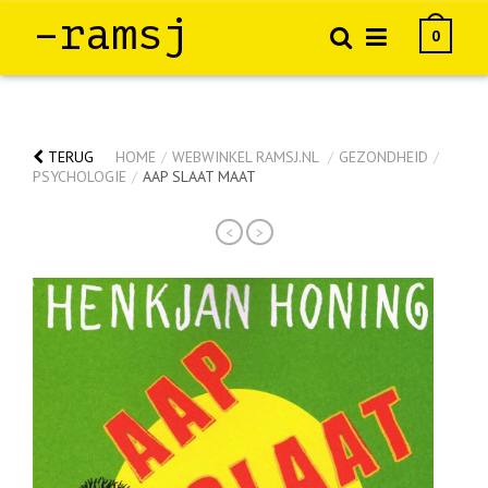
–ramsj
0
TERUG
HOME
/
WEBWINKEL RAMSJ.NL
/
GEZONDHEID
/
PSYCHOLOGIE
/
AAP SLAAT MAAT
<
>