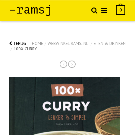
–ramsj
0
TERUG
HOME
/
WEBWINKEL RAMSJ.NL
/
ETEN & DRINKEN
/
100X CURRY
<
>