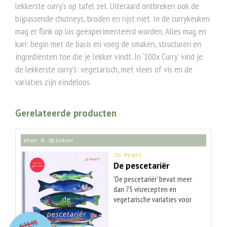
lekkerste curry’s op tafel zet. Uiteraard ontbreken ook de
bijpassende chutneys, broden en rijst niet. In de currykeuken
mag er flink op los geëxperimenteerd worden. Alles mag en
kan: begin met de basis en voeg de smaken, structuren en
ingrediënten toe die je lekker vindt. In ‘100x Curry’ vind je
de lekkerste curry’s: vegetarisch, met vlees of vis en de
variaties zijn eindeloos.
Gerelateerde producten
eten & drinken
Jo Pratt
De pescetariër
'De pescetariër' bevat meer
dan 75 visrecepten en
vegetarische variaties voor
iedereen die minder vlees wil
O
orspr
onkelijke
Huidige
eten. Of je nu gewoon dol op
23,95
€