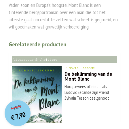
Vader, zoon en Europa’s hoogste. Mont Blanc is een
tintelende bergsportroman over een man die tot het
uiterste gaat om recht te zetten wat scheef is gegroeid, en
wil goedmaken wat gruwelijk verkeerd ging.
Gerelateerde producten
literatuur & thrillers
Ludovic Escande
De beklimming van de
Mont Blanc
Hoogtevrees of niet – als
Ludovic Escande zijn vriend
Sylvain Tesson deelgenoot
O
orspr
onkelijke
Huidige
maakt van zijn – om het zo
19,99
€
maar te zeggen –
prijs
prijs
7,90
midlifecrisis, zijn er snel een
was:
€
is:
€ 19,99.
€ 7,90.
paar knopen doorgehakt.
‘Weet je wat wij gaan doen?