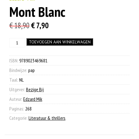
Mont Blanc
Oorspronkelijke
Huidige
€
18,90
€
7,90
prijs
prijs
Mont
TOEVOEGEN AAN WINKELWAGEN
was:
is:
Blanc
€ 18,90.
€ 7,90.
aantal
ISBN:
9789023469681
.
Bindwijze:
pap
Taal:
NL
Uitgever:
Bezige Bij
Auteur:
Edzard Mik
Paginas:
268
Categorie:
Literatuur & thrillers
.