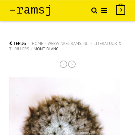
–ramsj
0
TERUG
HOME
/
WEBWINKEL RAMSJ.NL
/
LITERATUUR &
THRILLERS
/
MONT BLANC
<
>